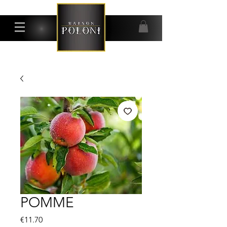
POMME
Price
€11.70