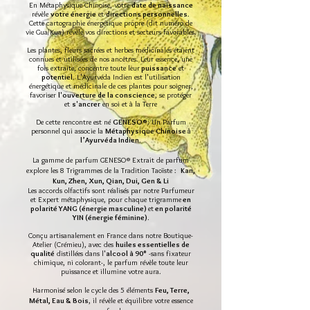
En Métaphysique Chinoise, votre
date de naissance
révèle
votre énergie
et
directions personnelles
.
Cette cartographie énergétique propre (dit numéro de
vie Gua/Kua) révèle vos directions et secteurs favorables.
Les plantes, fleurs sacrées et herbes médicinales étaient
connues et utilisées de nos ancêtres. Leur essence, une
fois extraite, concentre toute leur
puissance
et
potentiel
. L'Ayurvéda Indien est l'utilisation
énergétique et médicinale de ces plantes pour soigner,
favoriser
l'ouverture de la conscience
, se protéger
et
s'ancrer
en soi et à la Terre
De cette rencontre est né
GENESO®
:
Un Parfum
personnel qui associe la
Métaphysique Chinoise
à
l’Ayurvéda Indien
.
La gamme de parfum GENESO® Extrait de parfum
explore les 8 Trigrammes de la Tradition Taoïste :
Kan,
Kun, Zhen, Xun, Qian, Dui, Gen & Li
Les accords olfactifs sont réalisés par notre Parfumeur
et Expert métaphysique, pour chaque trigramme
en
polarité YANG (énergie masculine)
et
en polarité
YIN (énergie féminine).
Conçu artisanalement en France dans notre Boutique-
Atelier (Crémieu), avec des
huiles essentielles de
qualité
distillées dans l'
alc
ool à 90°
-sans fixateur
chimique, ni colorant-, le parfum révèle toute leur
puissance et illumine votre aura.
Harmonisé selon le cycle des 5 éléments
Feu, Terre,
Métal, Eau & Bois
, il révèle et équilibre votre essence