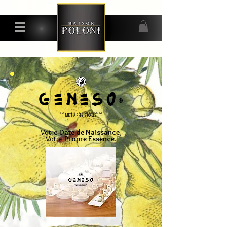
GENESo
®
EXTRAIT DE PARFUM
METAPHYSIQUE
Votre
Date de Naissance
,
Votre
Propre Essence
.