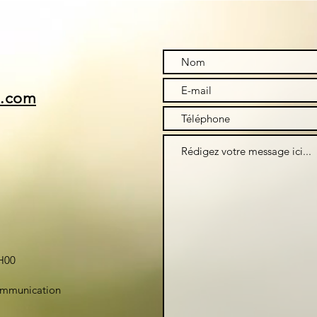
i.com
H00
ommunication