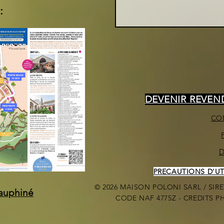
:
DEVENIR REVE
CO
D
PRECAUTIONS D'UTI
© 2026 MAISON POLONI SARL / SIRET
Dauphiné
CODE NAF 4775Z - CREDITS 