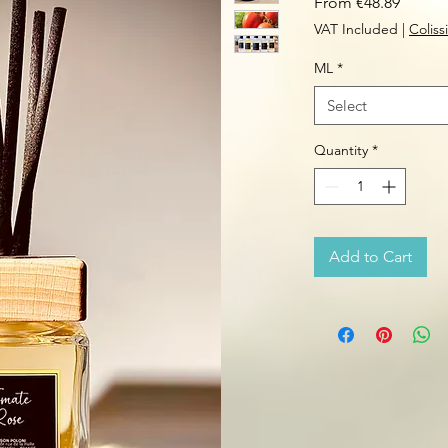
Sale
From
€48.89
Price
VAT Included
|
Colis
ML
*
Select
Quantity
*
Add to Cart