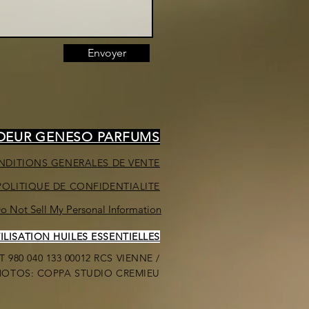
Envoyer
NDEUR GENESO PARFUMS
NDITIONS GENERALES DE VENTE
POLITIQUE DE CONFIDENTIALITE
o Not Sell My Personal Information
LISATION HUILES ESSENTIELLES
 980 040 133 00012 RCS VIENNE /
PHOTOS: COPPA STUDIO CREMIEU