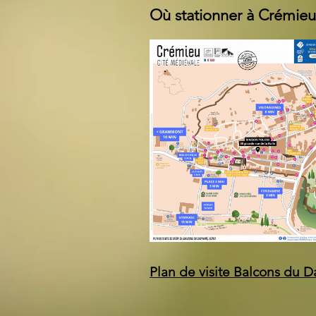
Où stationner à Crémieu
Plan de visite Balcons du 