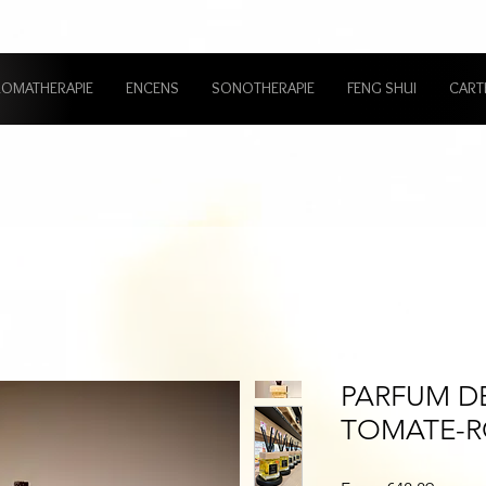
ROMATHERAPIE
ENCENS
SONOTHERAPIE
FENG SHUI
CART
PARFUM D
TOMATE-R