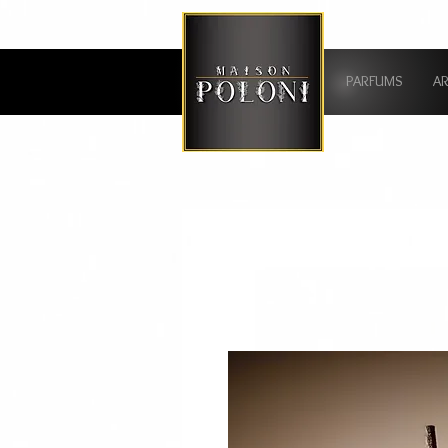
PARFUMS
A