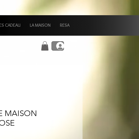
ES CADEAU
LA MAISON
RESA
Connexion
E MAISON
OSE