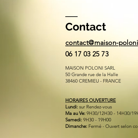
Contact
contact@maison-polon
06 17 03 25 73
MAISON POLONI SARL
50 Grande rue de la Halle
38460 CREMIEU - FRANCE
HORAIRES OUVERTURE
Lundi:
sur Rendez-vous
Ma au Ve:
9H30/12H30 - 14H30/19
Samedi:
9H30 - 19H00
Dimanche:
Fermé - Ouvert selon c