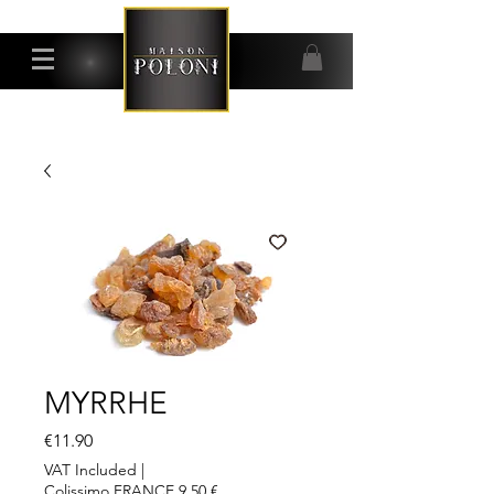
MYRRHE
Price
€11.90
VAT Included
|
Colissimo FRANCE 9,50 €