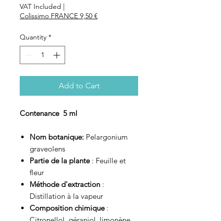
VAT Included
|
Colissimo FRANCE 9,50 €
Quantity
*
Add to Cart
Contenance 5 ml
Nom botanique:
Pelargonium
graveolens
Partie de la plante
: Feuille et
fleur
Méthode d'extraction
:
Distillation à la vapeur
Composition chimique
:
Citronellol, géraniol, limonène