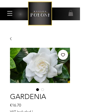
GARDENIA
Price
€16.70
VAT Included
|