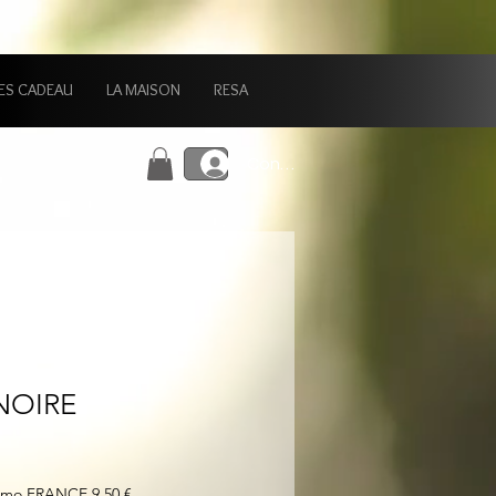
ES CADEAU
LA MAISON
RESA
Connexion
NOIRE
simo FRANCE 9,50 €