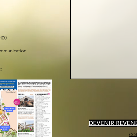
H00
ommunication
:
DEVENIR REVE
CO