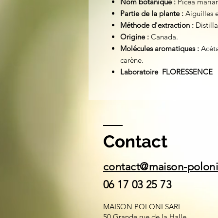
Nom botanique :
Picea marian
Partie de la plante :
Aiguilles 
Méthode d'extraction :
Distilla
Origine :
Canada.
Molécules aromatiques :
Acéta
carène.
Laboratoire FLORESSENCE
Contact
contact@maison-polon
06 17 03 25 73
MAISON POLONI SARL
50 Grande rue de la Halle