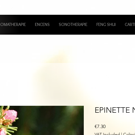
ROMATHERAPIE
ENCENS
SONOTHERAPIE
FENG SHUI
CART
EPINETTE 
Price
€7.30
VAT Included
|
Colis