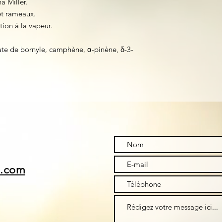
a Miller.
et rameaux.
tion à la vapeur.
te de bornyle, camphène, α-pinène, δ-3-
i.com