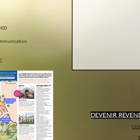
H00
ommunication
:
DEVENIR REVE
CO