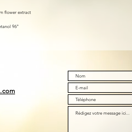
um flower extract
etanol 96º
i.com