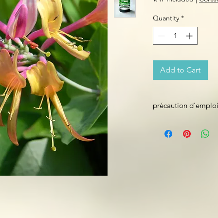
Quantity
*
Add to Cart
précaution d'emplo
usage uniquement e
pour olfaction et par