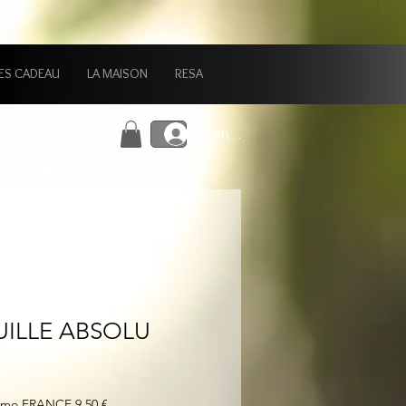
ES CADEAU
LA MAISON
RESA
Connexion
UILLE ABSOLU
simo FRANCE 9,50 €