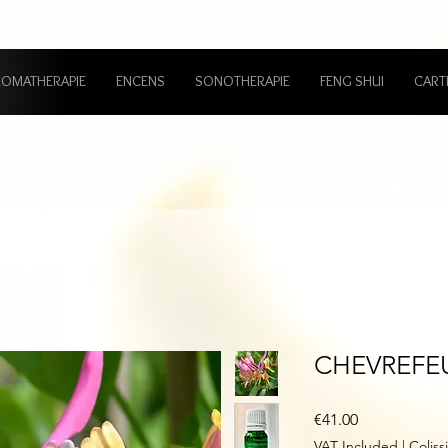
ROMATHERAPIE
ENCENS
SONOTHERAPIE
FENG SHUI
CART
CHEVREFE
Price
€41.00
VAT Included
|
Colis