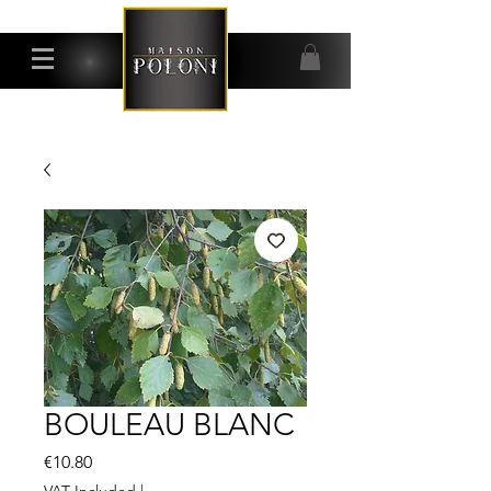
BOULEAU BLANC
Price
€10.80
VAT Included
|