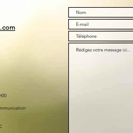
i.com
H00
ommunication
: