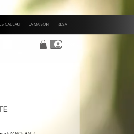
ES CADEAU
LA MAISON
RESA
Connexion
TE
simo FRANCE 9,50 €