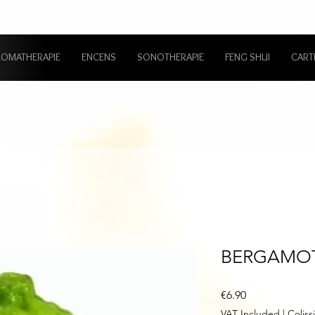
ROMATHERAPIE
ENCENS
SONOTHERAPIE
FENG SHUI
CART
BERGAMO
Price
€6.90
VAT Included
|
Colis