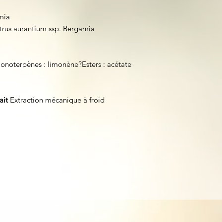
mia
itrus aurantium ssp. Bergamia
noterpènes : limonène?Esters : acétate
ait
Extraction mécanique à froid