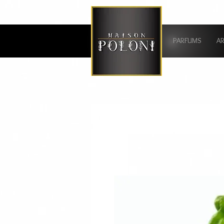
PARFUMS
A