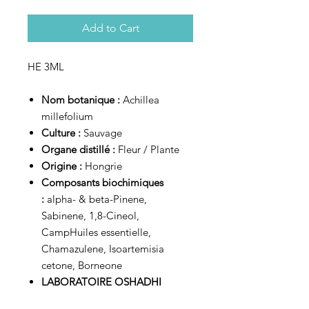
Add to Cart
HE 3ML
Nom botanique :
Achillea
millefolium
Culture :
Sauvage
Organe distillé :
Fleur / Plante
Origine :
Hongrie
Composants biochimiques
:
alpha- & beta-Pinene,
Sabinene, 1,8-Cineol,
CampHuiles essentielle,
Chamazulene, Isoartemisia
cetone, Borneone
LABORATOIRE OSHADHI