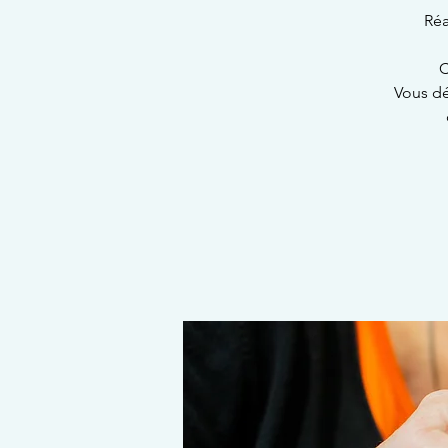
Réa
C
Vous dé