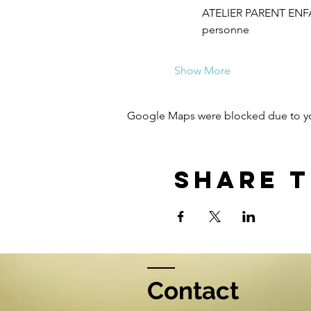
ATELIER PARENT ENFANT
personne
Show More
Google Maps were blocked due to your
Share t
Contact