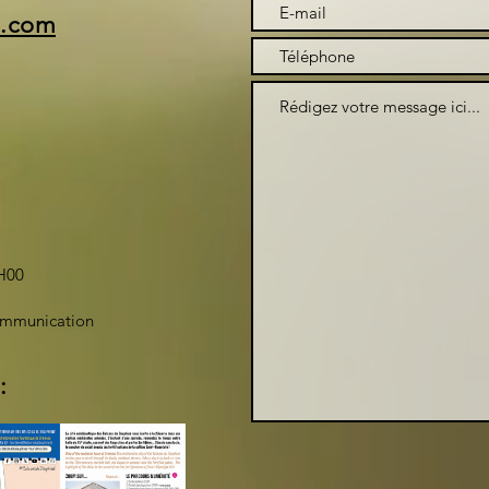
i.com
H00
ommunication
: