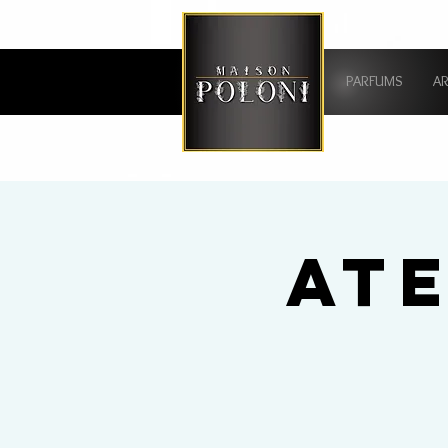
PARFUMS
A
AT