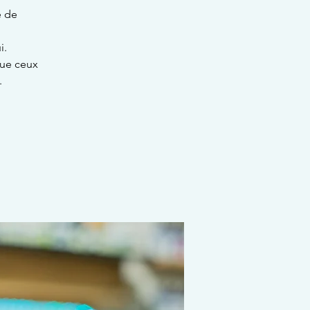
e de
i.
que ceux
.