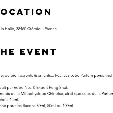
Location
la Halle, 38460 Crémieu, France
the event
lle, ou bien parents & enfants... Réalisez votre Parfum personne
nduit par notre Nez & Expert Feng Shui.
ents de la Métaphysique Chinoise, ainsi que ceux de la Parfume
choix 15ml.
iché pour les flacons 30ml, 50ml ou 100ml