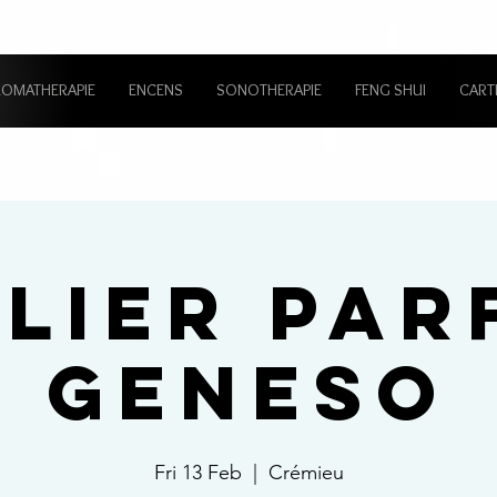
ROMATHERAPIE
ENCENS
SONOTHERAPIE
FENG SHUI
CART
ELIER PAR
GENESO
Fri 13 Feb
  |  
Crémieu