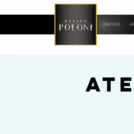
PARFUMS
A
AT