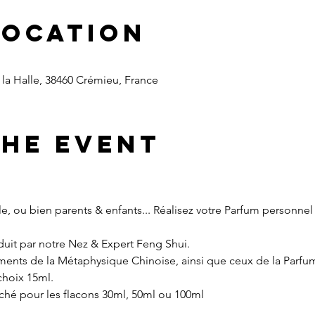
Location
la Halle, 38460 Crémieu, France
the event
lle, ou bien parents & enfants... Réalisez votre Parfum personne
nduit par notre Nez & Expert Feng Shui.
ents de la Métaphysique Chinoise, ainsi que ceux de la Parfume
choix 15ml.
iché pour les flacons 30ml, 50ml ou 100ml