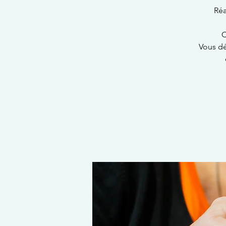
Réa
C
Vous dé