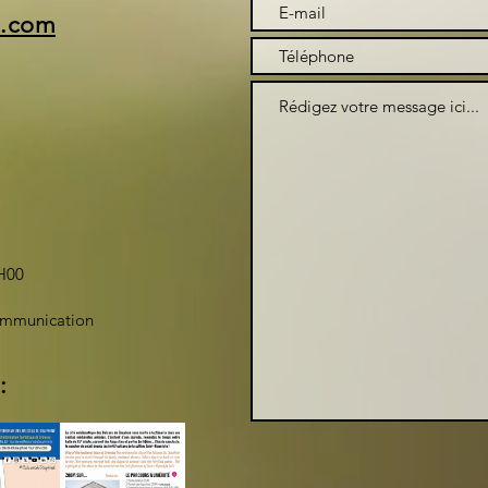
i.com
H00
ommunication
: