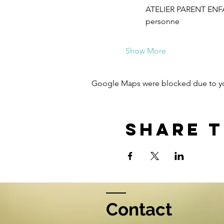
ATELIER PARENT ENFANT
personne
Show More
Google Maps were blocked due to your
Share t
Contact