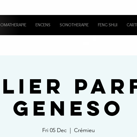
ROMATHERAPIE
ENCENS
SONOTHERAPIE
FENG SHUI
CART
ELIER PAR
GENESO
Fri 05 Dec
  |  
Crémieu