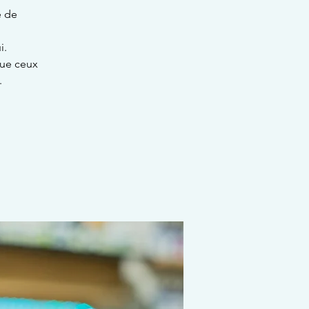
e de
i.
que ceux
.