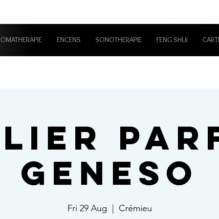
ROMATHERAPIE
ENCENS
SONOTHERAPIE
FENG SHUI
CART
ELIER PAR
GENESO
Fri 29 Aug
  |  
Crémieu