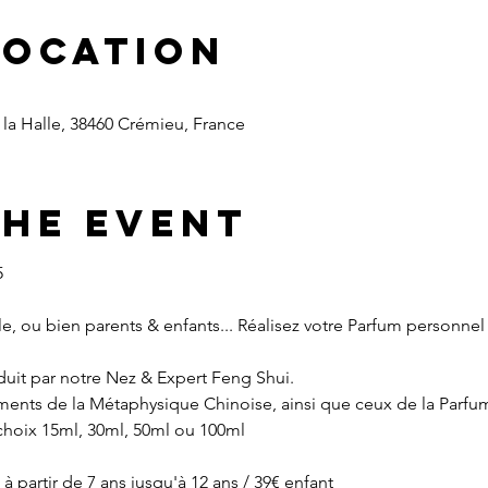
Location
la Halle, 38460 Crémieu, France
the event
5
lle, ou bien parents & enfants... Réalisez votre Parfum personne
nduit par notre Nez & Expert Feng Shui.
ents de la Métaphysique Chinoise, ainsi que ceux de la Parfume
choix 15ml, 30ml, 50ml ou 100ml
partir de 7 ans jusqu'à 12 ans / 39€ enfant