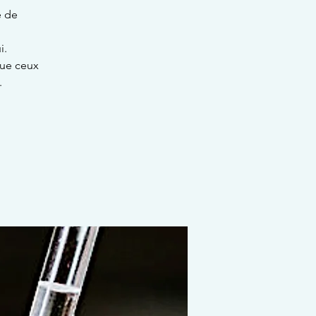
e de
i.
que ceux
.