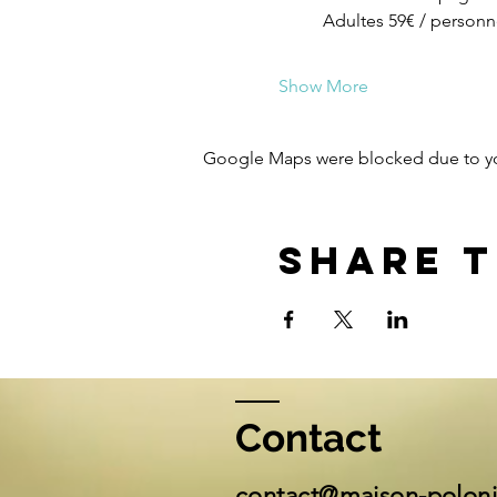
Adultes 59€ / personn
Show More
Google Maps were blocked due to your
Share t
Contact
contact@maison-polon