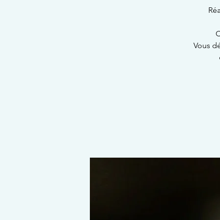
Réa
C
Vous dé