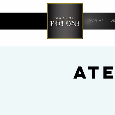
PARFUMS
A
AT