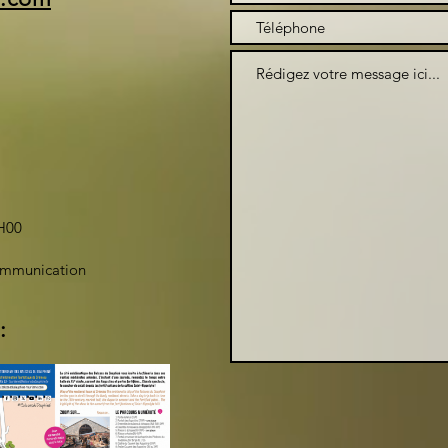
H00
ommunication
: