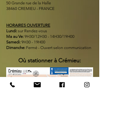
50 Grande rue de la Halle
38460 CREMIEU - FRANCE
HORAIRES OUVERTURE
Lundi:
sur Rendez-vous
Ma au Ve:
9H30/12H30 - 14H30/19H00
Samedi:
9H30 - 19H00
Dimanche:
Fermé - Ouvert selon communication
Où stationner à Crémieu:
Plan de visite Balcons du Dauphiné