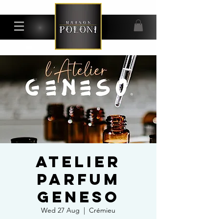
ATELIER
PARFUM
GENESO
Wed 27 Aug
  |  
Crémieu