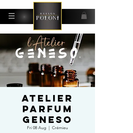
ATELIER
PARFUM
GENESO
Fri 08 Aug
  |  
Crémieu