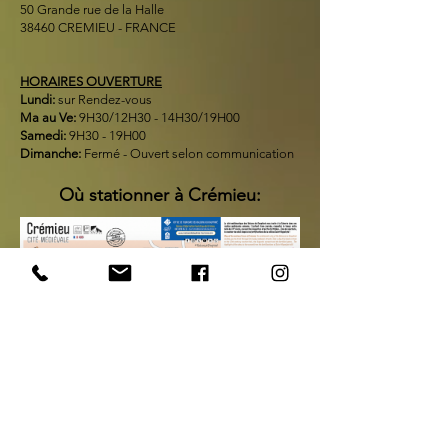
50 Grande rue de la Halle
38460 CREMIEU - FRANCE
HORAIRES OUVERTURE
Lundi:
sur Rendez-vous
Ma au Ve:
9H30/12H30 - 14H30/19H00
Samedi:
9H30 - 19H00
Dimanche:
Fermé - Ouvert selon communication
Où stationner à Crémieu:
Plan de visite Balcons du Dauphiné