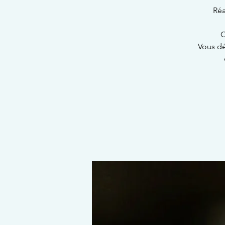
Réa
C
Vous dé