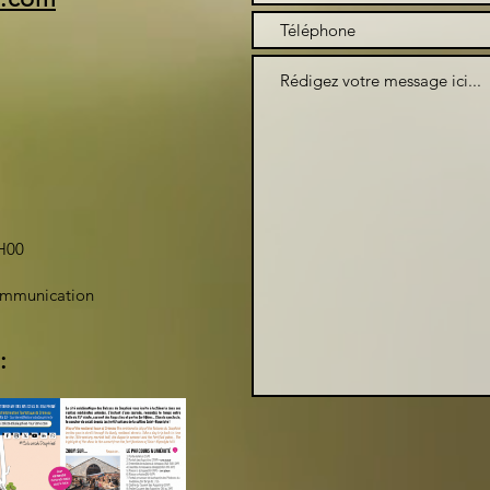
H00
ommunication
: