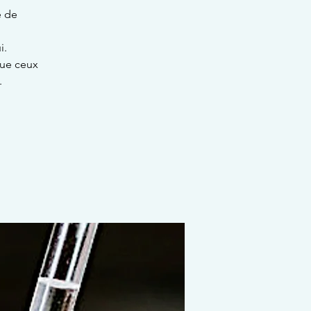
e de
i.
que ceux
.