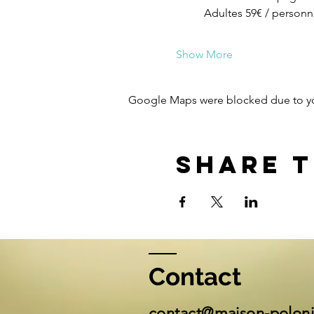
Adultes 59€ / personn
Show More
Google Maps were blocked due to your
Share t
Contact
contact@maison-polon