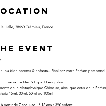
Location
la Halle, 38460 Crémieu, France
the event
5
lle, ou bien parents & enfants... Réalisez votre Parfum personne
nduit par notre Nez & Expert Feng Shui.
ents de la Métaphysique Chinoise, ainsi que ceux de la Parfume
choix 15ml, 30ml, 50ml ou 100ml
partir de 7 ans jusqu'à 12 ans / 39€ enfant