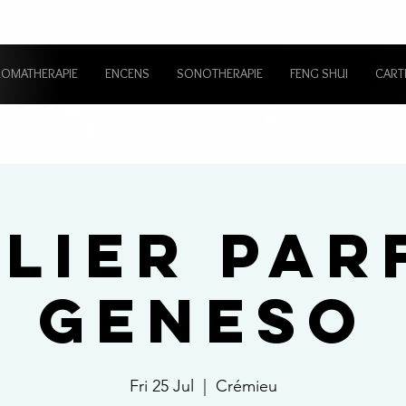
ROMATHERAPIE
ENCENS
SONOTHERAPIE
FENG SHUI
CART
ELIER PAR
GENESO
Fri 25 Jul
  |  
Crémieu