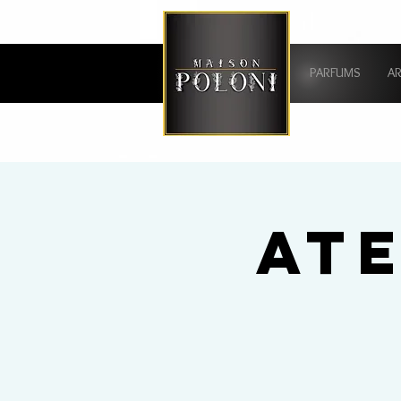
PARFUMS
A
AT