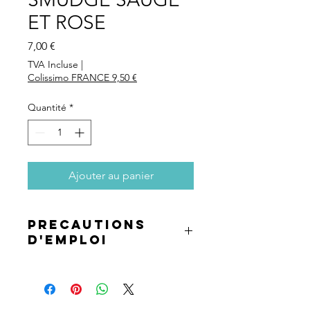
ET ROSE
Prix
7,00 €
TVA Incluse
|
Colissimo FRANCE 9,50 €
Quantité
*
Ajouter au panier
PRECAUTIONS
D'EMPLOI
Herbes et encens à bruler
uniquement dans un brûleur
d'encens approprié.
Ne laissez pas brûler de l'herbe ou