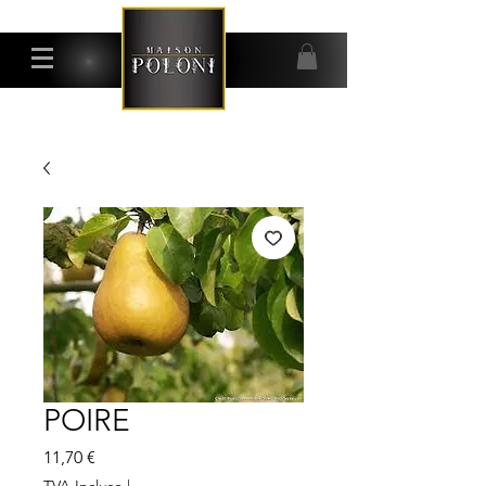
POIRE
Prix
11,70 €
TVA Incluse
|