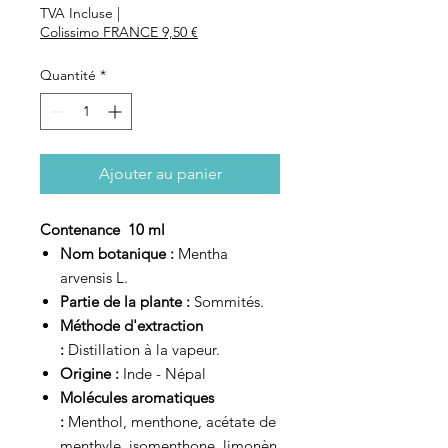
TVA Incluse
|
Colissimo FRANCE 9,50 €
Quantité
*
Ajouter au panier
Contenance 10 ml
Nom botanique :
Mentha
arvensis L.
Partie de la plante :
Sommités.
Méthode d'extraction
:
Distillation à la vapeur.
Origine :
Inde - Népal
Molécules aromatiques
:
Menthol, menthone, acétate de
menthyle, isomenthone, limonèn