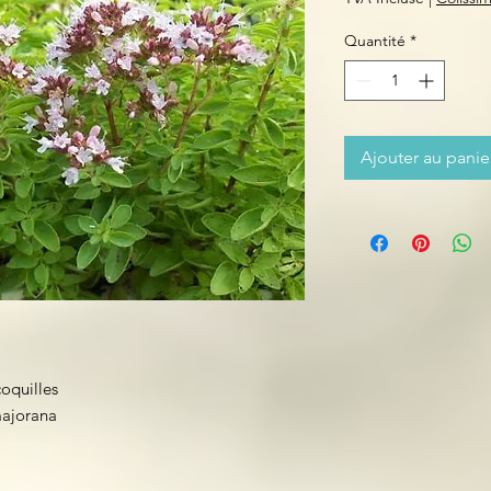
Quantité
*
Ajouter au panie
coquilles
ajorana