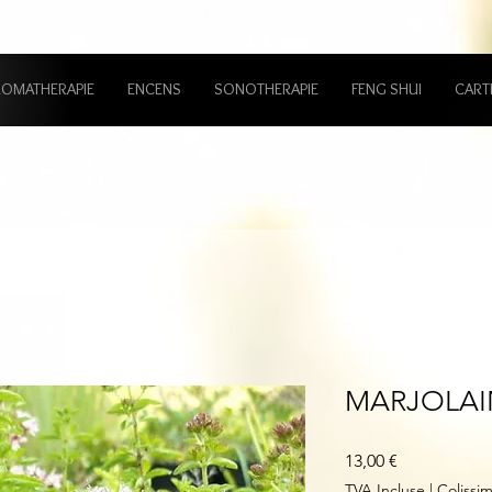
ROMATHERAPIE
ENCENS
SONOTHERAPIE
FENG SHUI
CART
MARJOLAI
Prix
13,00 €
TVA Incluse
|
Colissi