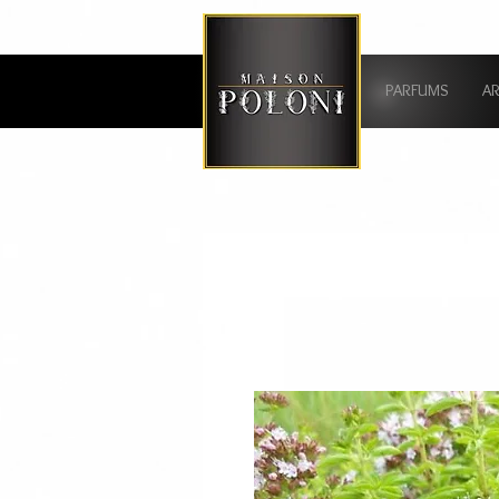
PARFUMS
A