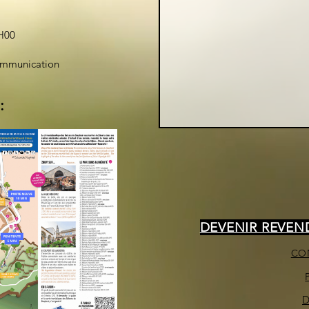
H00
ommunication
:
DEVENIR REVE
CO
D