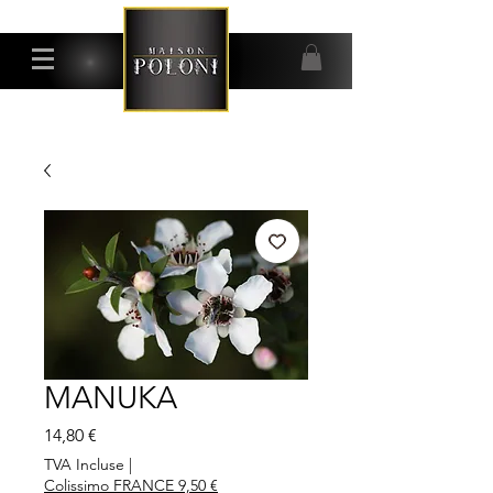
MANUKA
Prix
14,80 €
TVA Incluse
|
Colissimo FRANCE 9,50 €