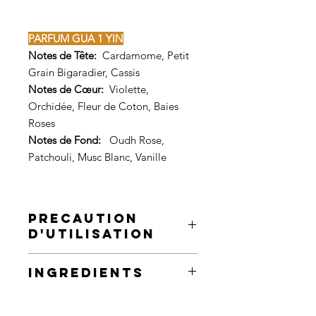
PARFUM GUA 1 YIN
Notes de Tête:
Cardamome, Petit
Grain Bigaradier, Cassis
Notes de Cœur:
Violette,
Orchidée, Fleur de Coton, Baies
Roses
Notes de Fond:
Oudh Rose,
Patchouli, Musc Blanc, Vanille
PRECAUTION
D'UTILISATION
GENESO ESSENTIAL - Flacon verre,
INGREDIENTS
spray 30ml
INGREDIENTS - EXTRAIT DE PARFUM
Parfum aux huiles essentielles et
1 YIN
-
DIST. BY. MAISON POLONI