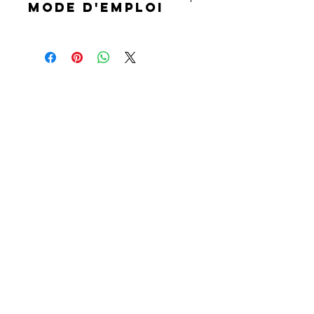
MODE D'EMPLOI
Avertissements – mode d'emploi
Placer dans un brûleur d'encens
approprié.
Ne laissez pas brûler de l'encens sans
surveillance.
Garder hors de la portée des enfants.
Bien ventiler.