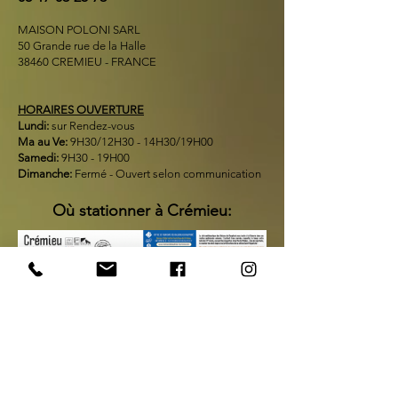
MAISON POLONI SARL
50 Grande rue de la Halle
38460 CREMIEU - FRANCE
HORAIRES OUVERTURE
Lundi:
sur Rendez-vous
Ma au Ve:
9H30/12H30 - 14H30/19H00
Samedi:
9H30 - 19H00
Dimanche:
Fermé - Ouvert selon communication
Où stationner à Crémieu: