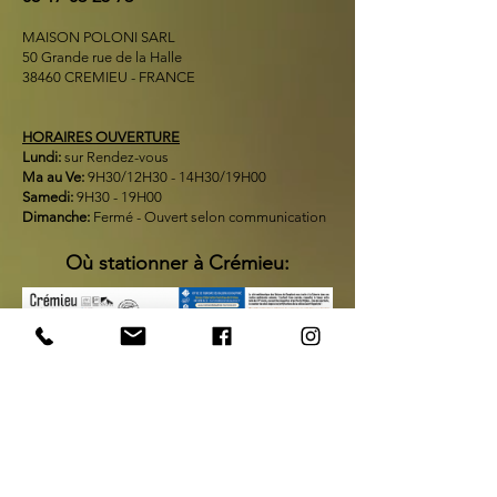
MAISON POLONI SARL
50 Grande rue de la Halle
38460 CREMIEU - FRANCE
HORAIRES OUVERTURE
Lundi:
sur Rendez-vous
Ma au Ve:
9H30/12H30 - 14H30/19H00
Samedi:
9H30 - 19H00
Dimanche:
Fermé - Ouvert selon communication
Où stationner à Crémieu: