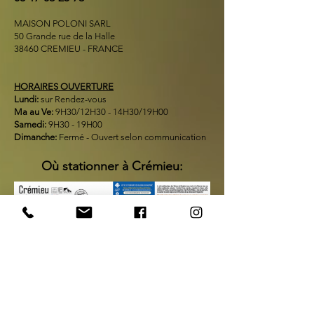
MAISON POLONI SARL
50 Grande rue de la Halle
38460 CREMIEU - FRANCE
HORAIRES OUVERTURE
Lundi:
sur Rendez-vous
Ma au Ve:
9H30/12H30 - 14H30/19H00
Samedi:
9H30 - 19H00
Dimanche:
Fermé - Ouvert selon communication
Où stationner à Crémieu: