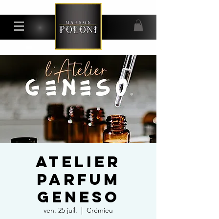
ATELIER
PARFUM
GENESO
ven. 25 juil.
  |  
Crémieu