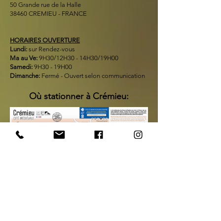
50 Grande rue de la Halle
38460 CREMIEU - FRANCE
HORAIRES OUVERTURE
Lundi:
sur Rendez-vous
Ma au Ve:
9H30/12H30 - 14H30/19H00
Samedi:
9H30 - 19H00
Dimanche:
Fermé - Ouvert selon communication
Où stationner à Crémieu:
Plan de visite Balcons du Dauphiné