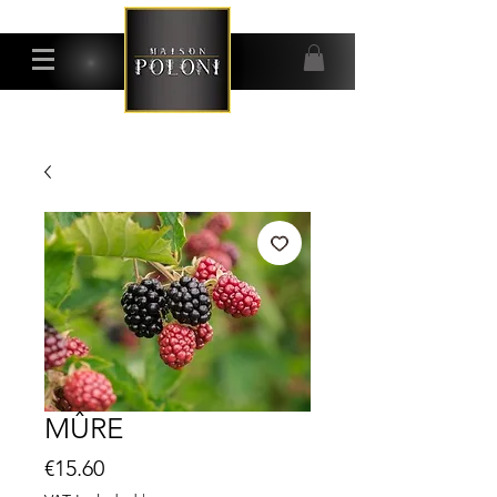
MÛRE
Price
€15.60