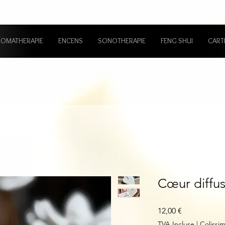
ROMATHERAPIE
ENCENS
SONOTHERAPIE
FENG SHUI
CART
Cœur diffu
Prix
12,00 €
TVA Incluse
|
Colissi