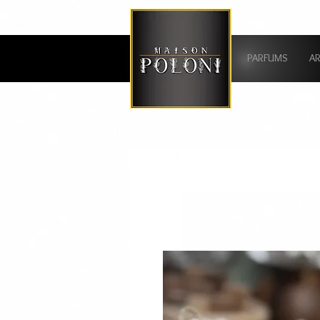
PARFUMS
A