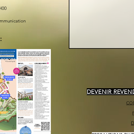
H00
ommunication
:
DEVENIR REVE
CO
D