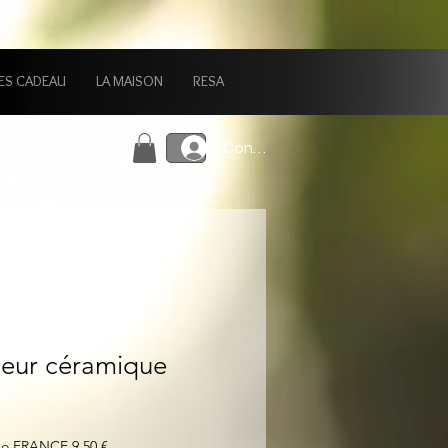
ES CADEAU
LA MAISON
RESA
Connexion
seur céramique
mo FRANCE 9,50 €