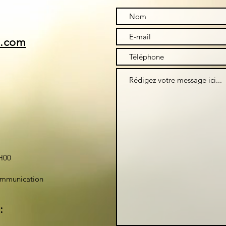
i.com
H00
ommunication
: