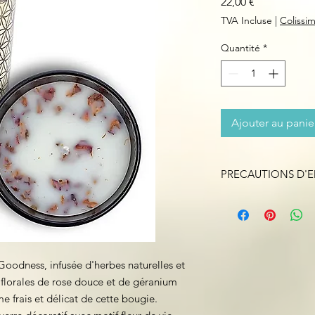
Prix
22,00 €
TVA Incluse
|
Colissi
Quantité
*
Ajouter au panie
PRECAUTIONS D'
Placer hors de porté
domestiques.
Ne placez pas dans u
cela réduirait le tem
une bougie allumée sa
Goodness, infusée d'herbes naturelles et
sur une surface résis
s florales de rose douce et de géranium
utilisation. Ne pas in
e frais et délicat de cette bougie.
usage premier.