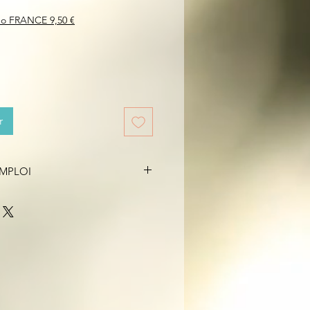
mo FRANCE 9,50 €
r
EMPLOI
e des enfants et des animaux
n endroit avec des courants d'air,
ps de combustion. Ne laissez pas
ns surveillance. Placez-le toujours
tante à la chaleur. Aérer après
gérer ou utiliser pour tout autre