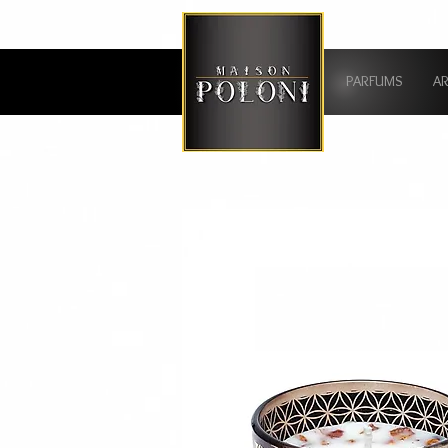
PARFUMS
A