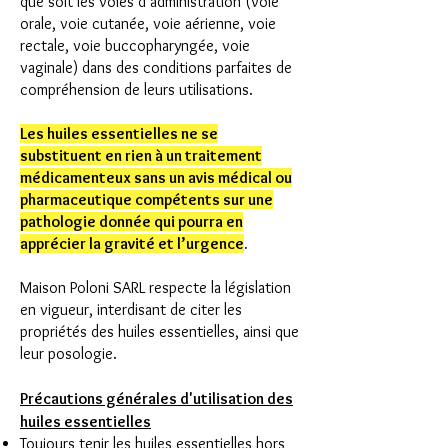
que soit les voies d’administration (voie
orale, voie cutanée, voie aérienne, voie
rectale, voie buccopharyngée, voie
vaginale) dans des conditions parfaites de
compréhension de leurs utilisations.
Les huiles essentielles ne se
substituent en rien à un traitement
médicamenteux sans un avis médical ou
pharmaceutique compétents sur une
pathologie donnée qui pourra en
apprécier la gravité et l’urgence
.
Maison Polon
i SARL respecte la législation
en vigueur, interdisant de citer les
propriétés des huiles essentielles, ainsi que
leur posologie.
Précautions générales d'utilisation des
huiles essentielles
Toujours tenir les huiles essentielles hors