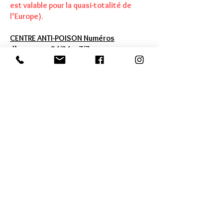
est valable po
ur la quasi-totalité de
l’Europe).
CENTRE ANTI-POISON Numéros
d’urgence : 24/24 – 7/7
ANGERS •
02 41 48 21 21
BORDEAUX •
05 56 96 40 80
LILLE •
08 00 59 59 59
LYON •
04 72 11 69 11
MARSEILLE •
04 91 75 25 25
NANCY •
03 83 22 50 50
PARIS •
01 40 05 48 48
TOULOUSE •
05 61 77 74 47
Précautions générales d'utilisation des
BOUGIES
Bougie cire végétale 100% soja, aux huiles
essentielles. Ne pas avaler. Risque de
brulures. Placer la bougie sur une surface
plane, stable, résistante au feu et à l’écart