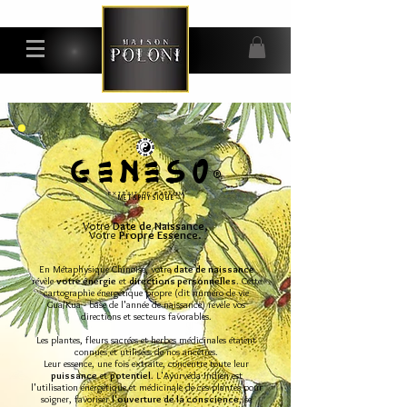
GENESo
®
EXTRAIT DE PARFUM
METAPHYSIQUE
Votre
Date de Naissance,
Votre
Propre Essence
.
En Métaphysique Chinoise, votre
date de naissance
révèle
votre énergie
et
directions personnelles
. Cette
cartographie énergétique propre (dit numéro de vie
Gua/Kua - base de l'année de naissance) révèle vos
directions et secteurs favorables.
Les plantes, fleurs sacrées et herbes médicinales étaient
connues et utilisées de nos ancêtres.
Leur essence, une fois extraite, concentre toute leur
puissance
et
potentiel
. L'Ayurvéda Indien est
l'utilisation énergétique et médicinale de ces plantes pour
soigner, favoriser
l'ouverture de la conscience
, se