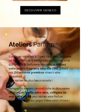
DECOUVRIR GENESO
Ateliers
Parfum
Guidés par notre Nez & Expert Feng Shui, découvrez
les fondements de la Métaphysique Chinoise, ainsi
que ceux de la Parfumerie Naturelle, et r
éalisez
votre propre fragrance
naturelle 15ml,
grâce à
nos
250 matières premières
mises à votre
disposition
pour réaliser les plus beaux accords !
Partagez un moment convivial riche de découvertes
olfactives, e
n fa
mille, entre amis, collègues ou
avec votre enfant
pour réaliser votre Parfum
personnel... selon son propre thème astral chinois !