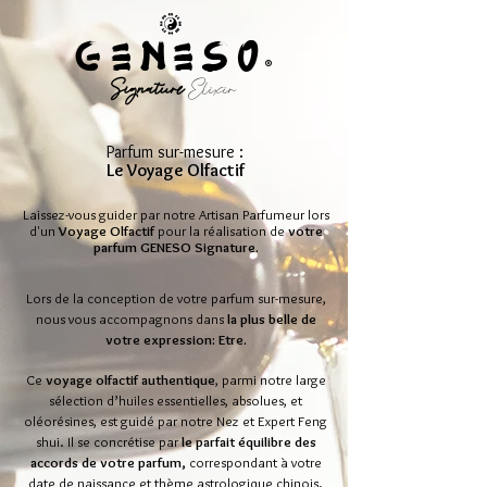
GENESo
®
-
Signature
Elixir -
Parfum sur-mesure :
Le Voyage Olfactif
Laissez-vous guider par notre Artisan Parfumeur lors
d'un
Voyage Olfactif
pour la réalisation de
votre
parfum GENESO Signature.
Lors de la conception de votre parfum sur-mesure,
nous vous accompagnons dans
la plus belle de
votre expression: Etre.
Ce
voyage olfactif authentique
, parmi notre large
sélection d’huiles essentielles, absolues, et
oléorésines, est guidé par notre Nez et Expert Feng
shui. Il se concrétise par
le parfait équilibre des
accords de votre parfum,
correspondant à votre
date de naissance et thème astrologique chinois.