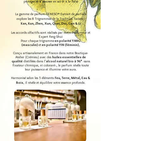
protéger et
s'ancrer
en soi et à la Terre
La gamme de parfum GENESO® Extrait de parfum
explore les 8 Trigrammes de la Tradition Taoïste :
Kan, Kun, Zhen, Xun, Qian, Dui, Gen & Li
Les accords olfactifs sont réalisés par notre Parfumeur et
Expert Feng Shui
Pour chaque trigramme
en polarité YANG
(masculin)
et
en polarité YIN (féminin)
,
Conçu artisanalement en France dans notre Boutique-
Atelier (Crémieu) avec des
huiles essentielles de
qualité
distillées dans l'
alc
ool naturel bio à 96°
-sans
fixateur chimique, ni colorant-, le parfum révèle toute
leur puissance et illumine votre aura.
Harmonisé selon les 5 éléments
Feu, Terre, Métal, Eau &
Bois
, il révèle et équilibre votre essence profonde.