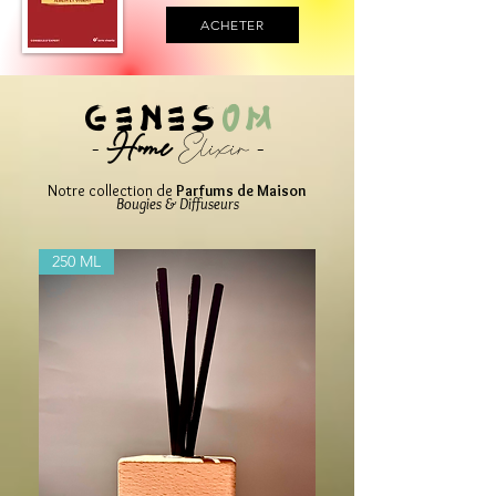
ACHETER
GENES
OM
-
Home
Elixir -
Notre collection de
Parfums de Maison
Bougies & Diffuseurs
250 ML